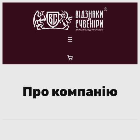
Перейти
до
вмісту
Про компанію