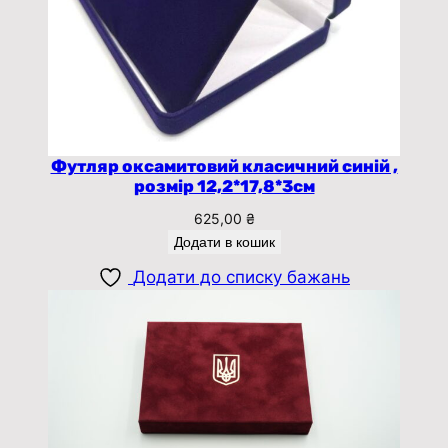
Футляр оксамитовий класичний синій ,
розмір 12,2*17,8*3см
625,00
₴
Додати в кошик
Додати до списку бажань