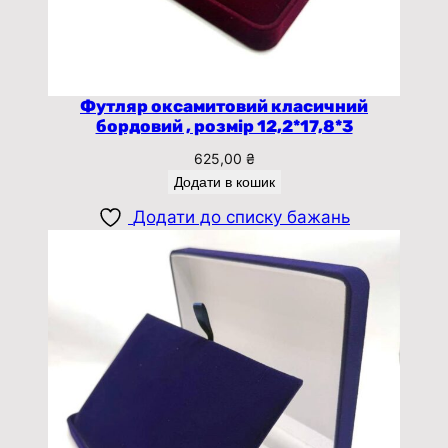
Футляр оксамитовий класичний
бордовий , розмір 12,2*17,8*3
625,00
₴
Додати в кошик
Додати до списку бажань