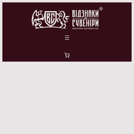
Перейти
до
вмісту