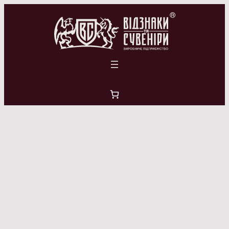
Перейти
до
вмісту