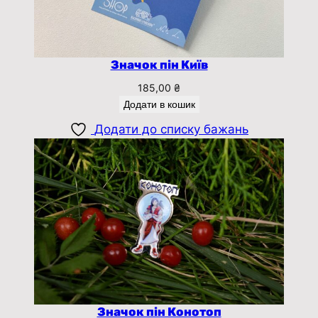
Значок пін Київ
185,00
₴
Додати в кошик
Додати до списку бажань
Значок пін Конотоп