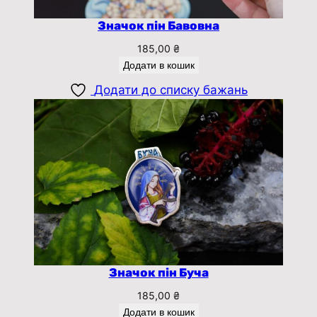
Значок пін Бавовна
185,00
₴
Додати в кошик
Додати до списку бажань
Значок пін Буча
185,00
₴
Додати в кошик