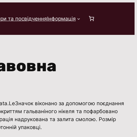
ри та посвідчення
Інформація
Бавовна
Nata.LeЗначок віконано за допомогою поєднання
покриттям гальваніного нікеля та пофарбовано
рація надрукована та залита смолою. Розмір
тонній упаковці.