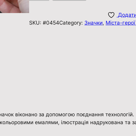
н
а
Додати
ч
SKU:
#0454
Category:
Значки
, 
Міста-герої
о
к
п
і
н
Б
а
в
о
в
н
Значок віконано за допомогою поєднання технологій.
а
а кольоровими емалями, ілюстрація надрукована та з
к
і