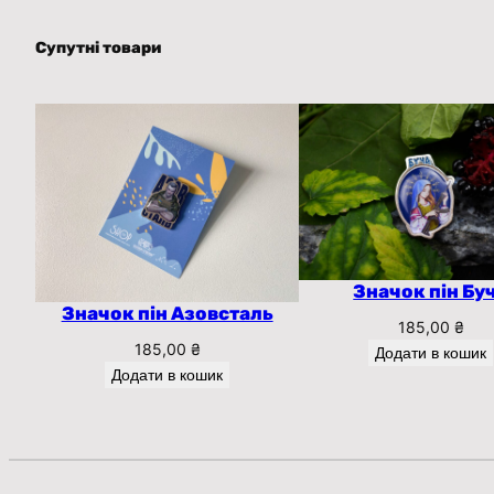
Супутні товари
Значок пін Бу
Значок пін Азовсталь
185,00
₴
185,00
₴
Додати в кошик
Додати в кошик