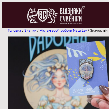
Перейти
до
вмісту
Головна
/
Значки
/
Міста-герої (роботи Nata Le)
/ Значок пін