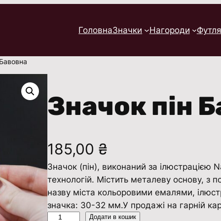
Головна
Значки
Нагороди
Футля
 Бавовна
Значок пін 
185,00
₴
Значок (пін), виконаний за ілюстрацією 
технологій. Містить металеву основу, з 
назву міста кольоровими емалями, ілюст
значка: 30-32 мм.У продажі на гарній кар
З
Додати в кошик