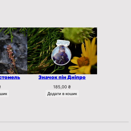
остомель
Значок пін Дніпро
₴
185,00
₴
ошик
Додати в кошик