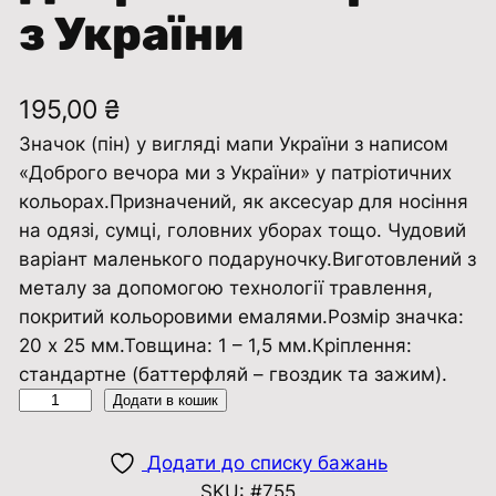
з України
195,00
₴
Значок (пін) у вигляді мапи України з написом
«Доброго вечора ми з України» у патріотичних
кольорах.Призначений, як аксесуар для носіння
на одязі, сумці, головних уборах тощо. Чудовий
варіант маленького подаруночку.Виготовлений з
металу за допомогою технології травлення,
покритий кольоровими емалями.Розмір значка:
20 х 25 мм.Товщина: 1 – 1,5 мм.Кріплення:
стандартне (баттерфляй – гвоздик та зажим).
З
Додати в кошик
н
а
Додати до списку бажань
ч
SKU:
#755