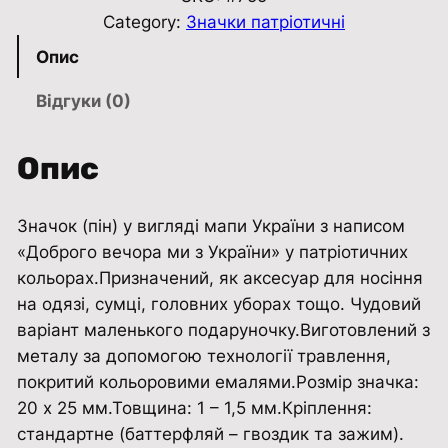
о
Category:
Значки патріотичні
к
Опис
п
і
Відгуки (0)
н
Д
Опис
о
б
Значок (пін) у вигляді мапи України з написом
р
«Доброго вечора ми з України» у патріотичних
о
кольорах.Призначений, як аксесуар для носіння
г
на одязі, сумці, головних уборах тощо. Чудовий
о
варіант маленького подаруночку.Виготовлений з
в
металу за допомогою технології травлення,
е
покритий кольоровими емалями.Розмір значка:
ч
20 х 25 мм.Товщина: 1 – 1,5 мм.Кріплення:
о
стандартне (баттерфляй – гвоздик та зажим).
р