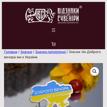
Перейти
до
вмісту
Головна
/
Значки
/
Значки патріотичні
/ Значок пін Доброго
вечора ми з України