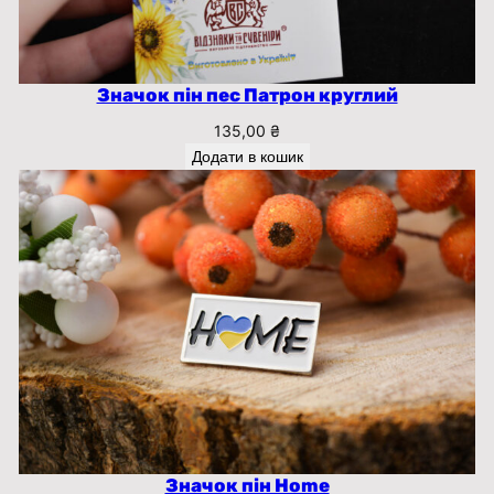
Значок пін пес Патрон круглий
135,00
₴
Додати в кошик
Значок пін Home