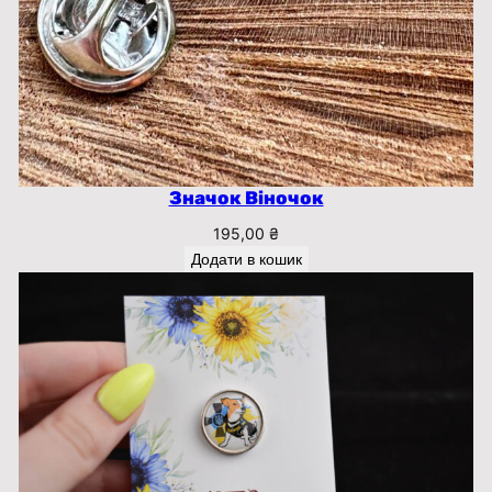
с
т
ь
Значок Віночок
195,00
₴
Додати в кошик