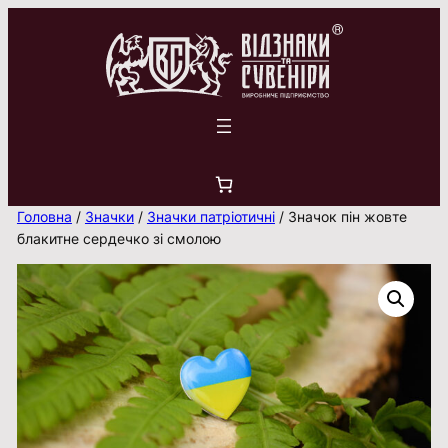
Перейти
до
вмісту
Головна
/
Значки
/
Значки патріотичні
/ Значок пін жовте
блакитне сердечко зі смолою