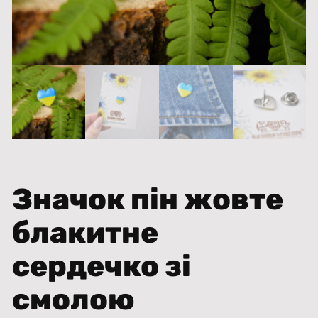
Значок пін жовте
блакитне
сердечко зі
смолою