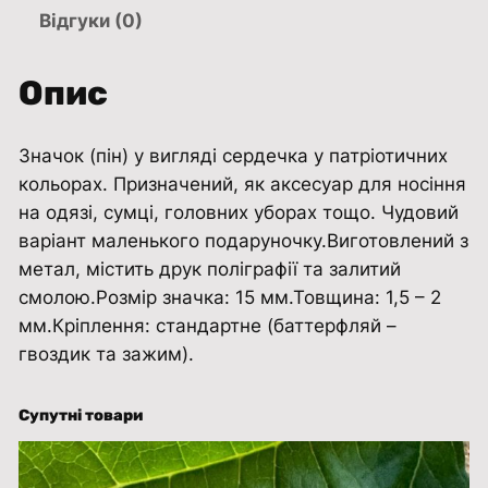
і
Відгуки (0)
н
ж
Опис
о
в
Значок (пін) у вигляді сердечка у патріотичних
т
кольорах. Призначений, як аксесуар для носіння
е
на одязі, сумці, головних уборах тощо. Чудовий
б
варіант маленького подаруночку.Виготовлений з
л
метал, містить друк поліграфії та залитий
а
смолою.Розмір значка: 15 мм.Товщина: 1,5 – 2
к
мм.Кріплення: стандартне (баттерфляй –
и
гвоздик та зажим).
т
н
е
Супутні товари
с
е