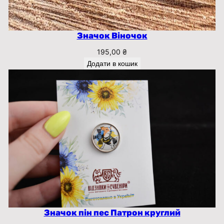
ь
к
і
Значок Віночок
с
195,00
₴
т
Додати в кошик
ь
Значок пін пес Патрон круглий