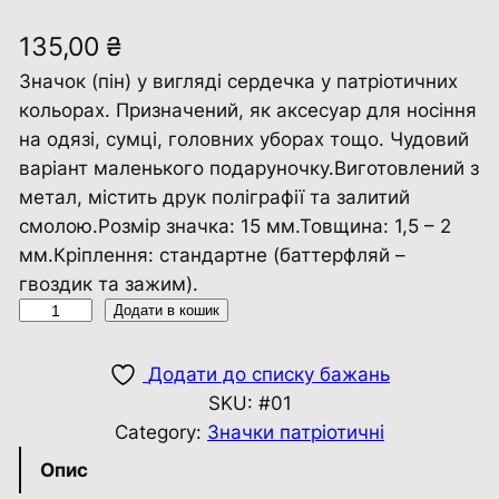
135,00
₴
Значок (пін) у вигляді сердечка у патріотичних
кольорах. Призначений, як аксесуар для носіння
на одязі, сумці, головних уборах тощо. Чудовий
варіант маленького подаруночку.Виготовлений з
метал, містить друк поліграфії та залитий
смолою.Розмір значка: 15 мм.Товщина: 1,5 – 2
мм.Кріплення: стандартне (баттерфляй –
гвоздик та зажим).
З
Додати в кошик
н
а
Додати до списку бажань
ч
SKU:
#01
о
Category:
Значки патріотичні
к
Опис
п