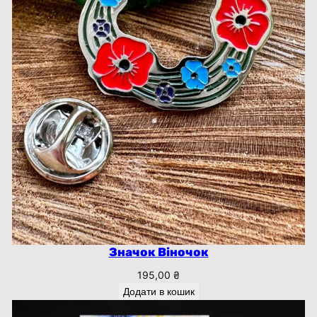
Значок Віночок
195,00
₴
Додати в кошик