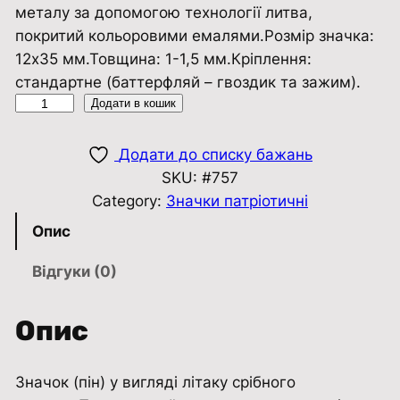
металу за допомогою технології литва,
покритий кольоровими емалями.Розмір значка:
12х35 мм.Товщина: 1-1,5 мм.​​​​​​​Кріплення:
стандартне (баттерфляй – гвоздик та зажим).
З
Додати в кошик
н
а
Додати до списку бажань
ч
SKU:
#757
о
Category:
Значки патріотичні
к
Опис
п
і
Відгуки (0)
н
Л
Опис
і
т
Значок (пін) у вигляді літаку срібного
а