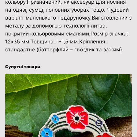
кольору.Призначений, як аксесуар для носіння
к
на одязі, сумці, головних уборах тощо. Чудовий
к
варіант маленького подаруночку.Виготовлений з
і
металу за допомогою технології литва,
л
покритий кольоровими емалями.Розмір значка:
ь
12х35 мм.Товщина: 1-1,5 мм.​​​​​​​Кріплення:
к
стандартне (баттерфляй – гвоздик та зажим).
і
с
т
Супутні товари
ь