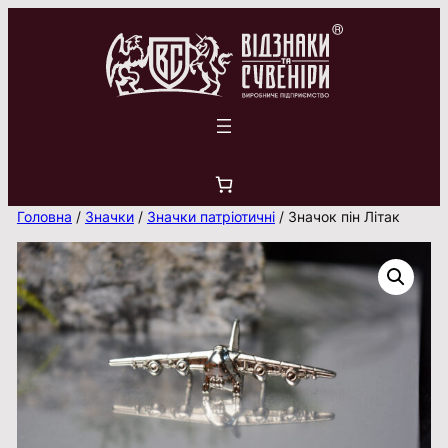
Перейти
до
вмісту
Головна
/
Значки
/
Значки патріотичні
/ Значок пін Літак