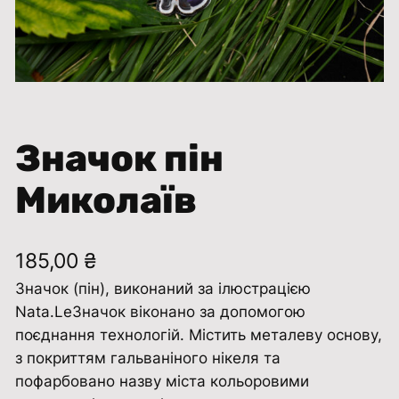
Значок пін
Миколаїв
185,00
₴
Значок (пін), виконаний за ілюстрацією
Nata.LeЗначок віконано за допомогою
поєднання технологій. Містить металеву основу,
з покриттям гальваніного нікеля та
пофарбовано назву міста кольоровими