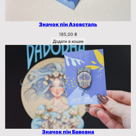
Значок пін Азовсталь
185,00
₴
Додати в кошик
Значок пін Бавовна