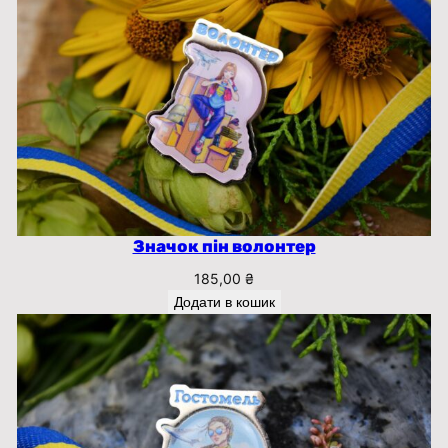
Значок пін волонтер
185,00
₴
Додати в кошик