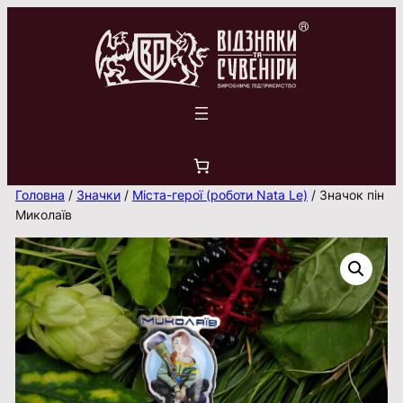
Перейти
до
вмісту
Головна
/
Значки
/
Міста-герої (роботи Nata Le)
/ Значок пін
Миколаїв