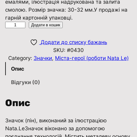
емалями, ілюстрація надрукована та залита
смолою. Розмір значка: 30-32 мм.У продажі на
гарній картонній упаковці.
З
Додати в кошик
н
а
Додати до списку бажань
ч
SKU:
#0430
о
Category:
Значки
, 
Міста-герої (роботи Nata Le)
к
Опис
п
і
Відгуки (0)
н
М
Опис
и
к
Значок (пін), виконаний за ілюстрацією
о
Nata.LeЗначок віконано за допомогою
л
поєднання технологій. Містить металеву основу,
а