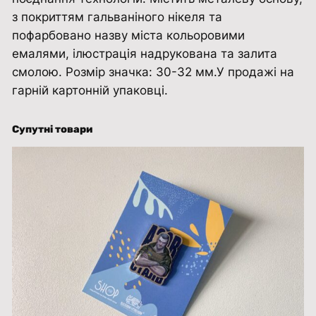
з покриттям гальваніного нікеля та
ї
пофарбовано назву міста кольоровими
в
емалями, ілюстрація надрукована та залита
к
смолою. Розмір значка: 30-32 мм.У продажі на
і
гарній картонній упаковці.
л
ь
к
Супутні товари
і
с
т
ь