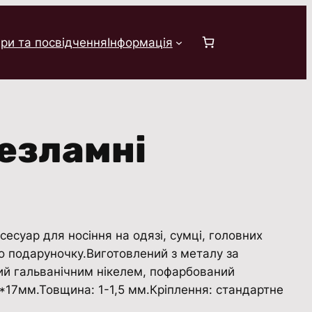
ри та посвідчення
Інформація
Незламні
сесуар для носіння на одязі, сумці, головних
о подаруночку.Виготовлений з металу за
ий гальванічним нікелем, пофарбований
*17мм.Товщина: 1-1,5 мм.Кріплення: стандартне