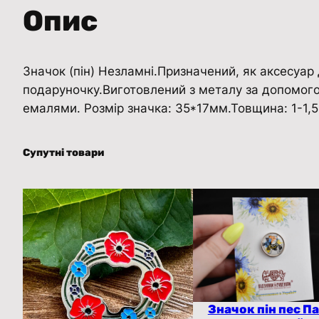
Опис
Значок (пін) Незламні.Призначений, як аксесуар 
подаруночку.Виготовлений з металу за допомого
емалями. Розмір значка: 35*17мм.Товщина: 1-1,5
Супутні товари
Значок пін пес П