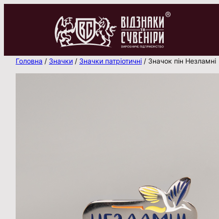
Перейти
до
вмісту
Головна
/
Значки
/
Значки патріотичні
/ Значок пін Незламні