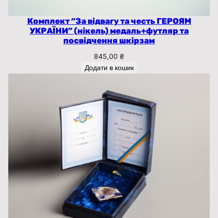
і
с
Комплект “За відвагу та честь ГЕРОЯМ
т
УКРАЇНИ” (нікель) медаль+футляр та
ь
посвідчення шкірзам
845,00
₴
Додати в кошик