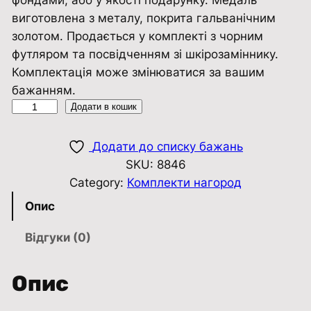
фондами, або у якості подарунку. Медаль
виготовлена з металу, покрита гальванічним
золотом. Продається у комплекті з чорним
футляром та посвідченням зі шкірозаміннику.
Комплектація може змінюватися за вашим
бажанням.
К
Додати в кошик
о
м
Додати до списку бажань
п
SKU:
8846
л
Category:
Комплекти нагород
е
Опис
к
т
Відгуки (0)
"
З
Опис
а
с