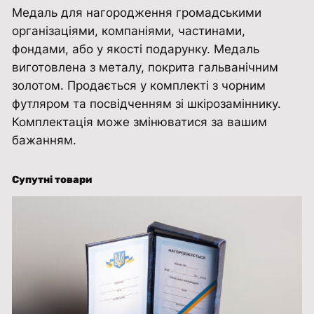
Медаль для нагородження громадськими
п
організаціями, компаніями, частинами,
р
фондами, або у якості подарунку. Медаль
и
виготовлена з металу, покрита гальванічним
я
золотом. Продається у комплекті з чорним
н
футляром та посвідченням зі шкірозаміннику.
н
Комплектація може змінюватися за вашим
я
бажанням.
З
С
У
Супутні товари
"
(
м
е
д
а
л