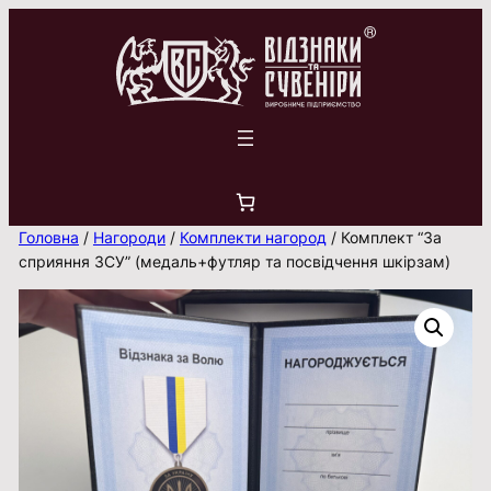
Перейти
до
вмісту
Головна
/
Нагороди
/
Комплекти нагород
/ Комплект “За
сприяння ЗСУ” (медаль+футляр та посвідчення шкірзам)