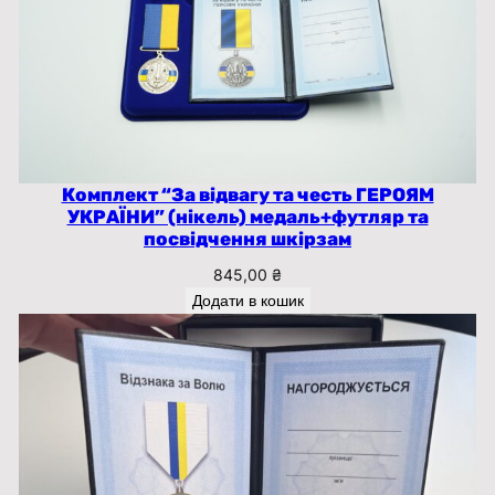
Комплект “За відвагу та честь ГЕРОЯМ
УКРАЇНИ” (нікель) медаль+футляр та
посвідчення шкірзам
845,00
₴
Додати в кошик