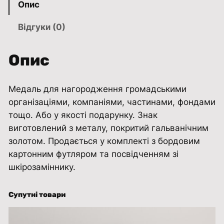
Опис
к
т
Відгуки (0)
х
р
Опис
е
с
Медаль для нагородження громадськими
т
організаціями, компаніями, частинами, фондами
В
тощо. Або у якості подарунку. Знак
о
виготовлений з металу, покритий гальванічним
л
золотом. Продається у комплекті з бордовим
о
картонним футляром та посвідченням зі
н
шкірозаміннику.
т
е
р
Супутні товари
+
п