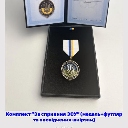
Комплект “За сприяння ЗСУ” (медаль+футляр
та посвідчення шкірзам)