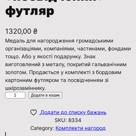
футляр
1320,00
₴
Медаль для нагородження громадськими
організаціями, компаніями, частинами, фондами
тощо. Або у якості подарунку. Знак
виготовлений з металу, покритий гальванічним
золотом. Продається у комплекті з бордовим
картонним футляром та посвідченням зі
шкірозаміннику.
К
Додати в кошик
о
м
Додати до списку бажань
п
SKU:
8334
л
Category:
Комплекти нагород
е