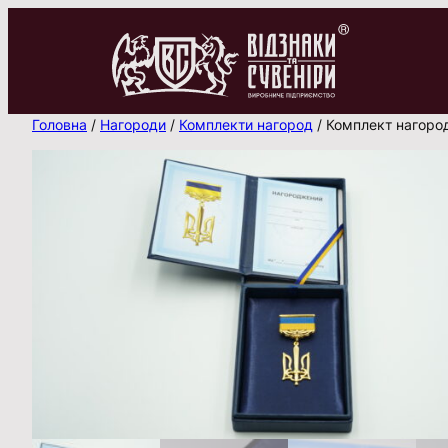
Перейти
до
вмісту
Головна
/
Нагороди
/
Комплекти нагород
/ Комплект нагород