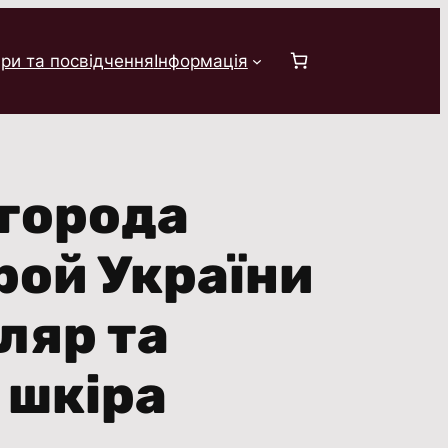
ри та посвідчення
Інформація
города
рой України
ляр та
 шкіра