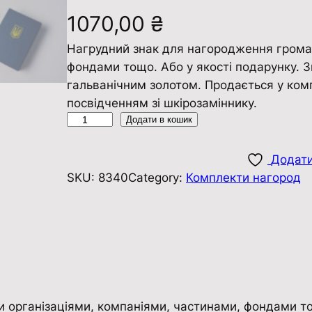
1070,00
₴
Нагрудний знак для нагородження грома
фондами тощо. Або у якості подарунку. З
гальванічним золотом. Продається у ком
посвідченням зі шкірозаміннику.
К
Додати в кошик
о
м
Додати
п
SKU:
8340
Category:
Комплекти нагород
л
е
к
т
н
а
г
організаціями, компаніями, частинами, фондами тощ