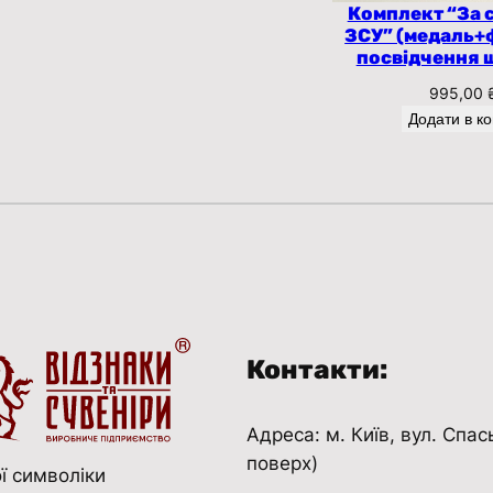
й
Комплект “За 
У
ЗСУ” (медаль+
посвідчення 
к
р
995,00
а
Додати в к
ї
н
и
(
з
о
л
о
Контакти:
т
о
Адреса: м. Київ, вул. Спас
)
поверх)
ф
ї символіки
у