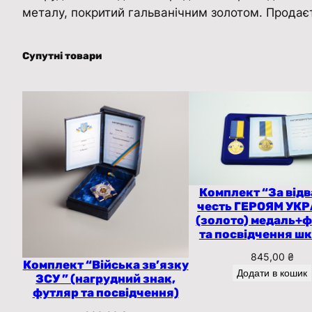
металу, покритий гальванічним золотом. Продаєт
Супутні товари
Комплект “За відв
честь ГЕРОЯМ УКР
(золото) медаль+
та посвідчення ш
845,00
₴
Комплект “Війська зв’язку
Додати в кошик
ЗСУ ” (нагрудний знак,
футляр та посвідчення)