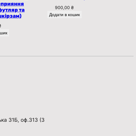
сприяння
900,00
₴
футляр та
Додати в кошик
шкірзам)
₴
ошик
ька 31Б, оф.313 (3