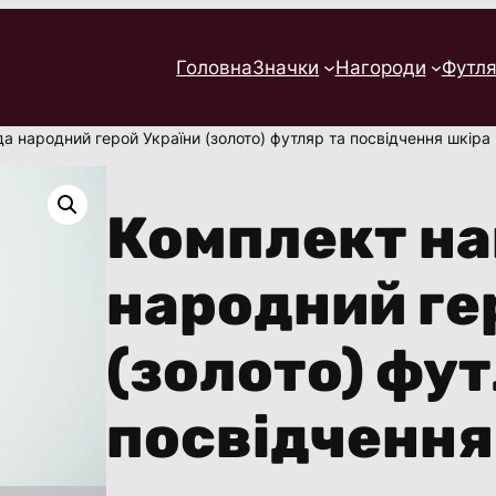
Головна
Значки
Нагороди
Футля
а народний герой України (золото) футляр та посвідчення шкіра
Комплект на
народний ге
(золото) фут
посвідчення