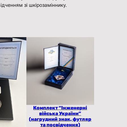
ідченням зі шкірозаміннику.
Комплект “Інженерні
війська України”
(нагрудний знак, футляр
та посвідчення)