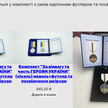
о
ься у комплекті з синім картонним футляром та посв
р
о
д
а
н
а
р
о
д
н
агу та
Комплект “За відвагу та
АЇНИ”
честь ГЕРОЯМ УКРАЇНИ”
и
футляр
(нікель) медаль+футляр та
й
кірзам
посвідчення шкірзам
г
845,00
₴
е
Додати в кошик
р
о