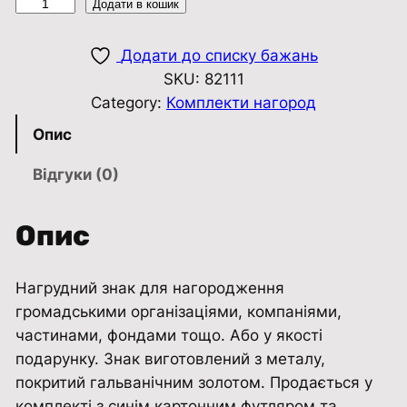
К
Додати в кошик
о
м
Додати до списку бажань
п
SKU:
82111
л
Category:
Комплекти нагород
е
Опис
к
т
Відгуки (0)
н
а
Опис
г
р
Нагрудний знак для нагородження
у
громадськими організаціями, компаніями,
д
частинами, фондами тощо. Або у якості
н
подарунку. Знак виготовлений з металу,
и
покритий гальванічним золотом. Продається у
й
комплекті з синім картонним футляром та
з