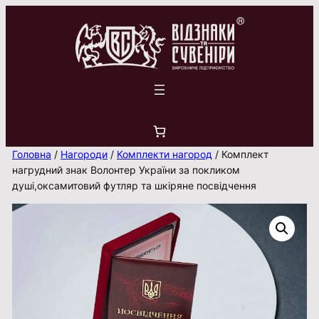
Перейти
до
вмісту
Головна
/
Нагороди
/
Комплекти нагород
/ Комплект
нагрудний знак Волонтер України за покликом
душі,оксамитовий футляр та шкіряне посвідчення