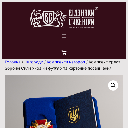
Перейти
до
вмісту
Головна
/
Нагороди
/
Комплекти нагород
/ Комплект хрест
Збройні Сили України футляр та картонне посвідчення