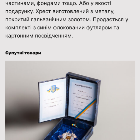
частинами, фондами тощо. Або у якості
б
подарунку. Хрест виготовлений з металу,
р
покритий гальванічним золотом. Продається у
о
комплекті з синім флоковании футляром та
й
картонним посвідченням.
н
і
С
Супутні товари
и
л
и
У
к
р
а
ї
н
и