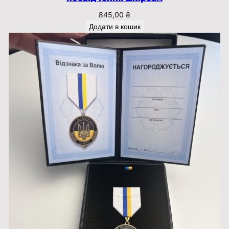
ь
845,00
₴
Додати в кошик