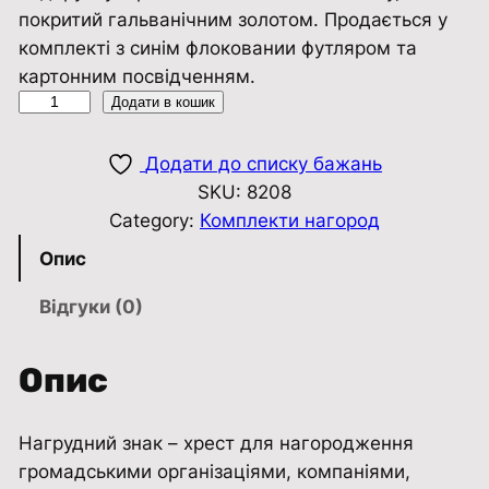
покритий гальванічним золотом. Продається у
комплекті з синім флоковании футляром та
картонним посвідченням.
К
Додати в кошик
о
м
Додати до списку бажань
п
SKU:
8208
л
Category:
Комплекти нагород
е
Опис
к
т
Відгуки (0)
х
р
Опис
е
с
Нагрудний знак – хрест для нагородження
т
громадськими організаціями, компаніями,
З