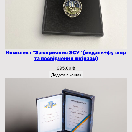
Комплект “За сприяння ЗСУ” (медаль+футляр
та посвідчення шкірзам)
995,00
₴
Додати в кошик