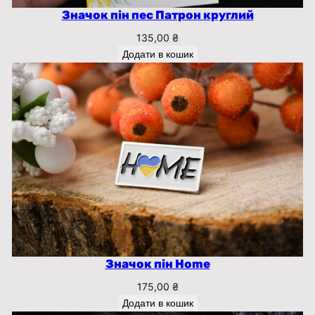
Значок пін пес Патрон круглий
135,00
₴
Додати в кошик
Значок пін Home
175,00
₴
Додати в кошик