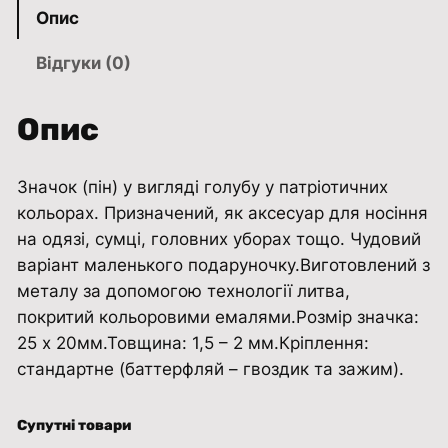
к
Опис
п
і
Відгуки (0)
н
Г
Опис
о
л
Значок (пін) у вигляді голубу у патріотичних
у
кольорах. Призначений, як аксесуар для носіння
б
на одязі, сумці, головних уборах тощо. Чудовий
м
варіант маленького подаруночку.Виготовлений з
и
металу за допомогою технології литва,
р
покритий кольоровими емалями.Розмір значка:
у
25 х 20мм.Товщина: 1,5 – 2 мм.Кріплення:
(
стандартне (баттерфляй – гвоздик та зажим).
з
о
л
Супутні товари