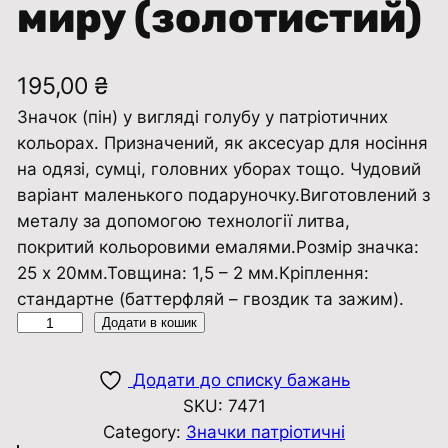
миру (золотистий)
195,00
₴
Значок (пін) у вигляді голубу у патріотичних
кольорах. Призначений, як аксесуар для носіння
на одязі, сумці, головних уборах тощо. Чудовий
варіант маленького подаруночку.Виготовлений з
металу за допомогою технології литва,
покритий кольоровими емалями.Розмір значка:
25 х 20мм.Товщина: 1,5 – 2 мм.Кріплення:
стандартне (баттерфляй – гвоздик та зажим).
З
Додати в кошик
н
а
Додати до списку бажань
ч
SKU:
7471
о
Category:
Значки патріотичні