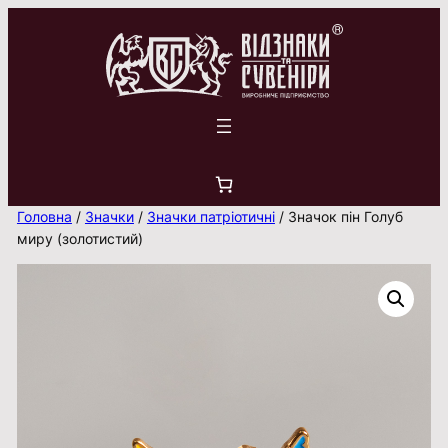
Перейти
до
вмісту
Головна
/
Значки
/
Значки патріотичні
/ Значок пін Голуб
миру (золотистий)