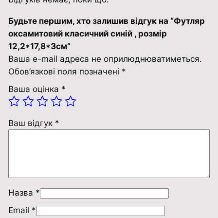
и
Будьте першим, хто залишив відгук на “Футляр
т
оксамитовий класичний синій , розмір
о
12,2*17,8*3см”
в
Ваша e-mail адреса не оприлюднюватиметься.
и
Обов’язкові поля позначені
*
й
к
Ваша оцінка
*
л
а
Ваш відгук
*
с
и
ч
н
и
й
Назва
*
с
Email
*
и