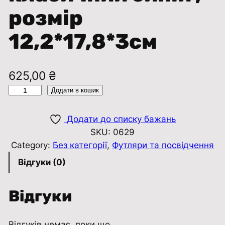
розмір
12,2*17,8*3см
625,00
₴
Ф
Додати в кошик
у
т
Додати до списку бажань
л
SKU:
0629
я
Category:
Без категорії
, 
Футляри та посвідчення
р
Відгуки (0)
о
к
Відгуки
с
а
м
Відгуків немає, поки що.