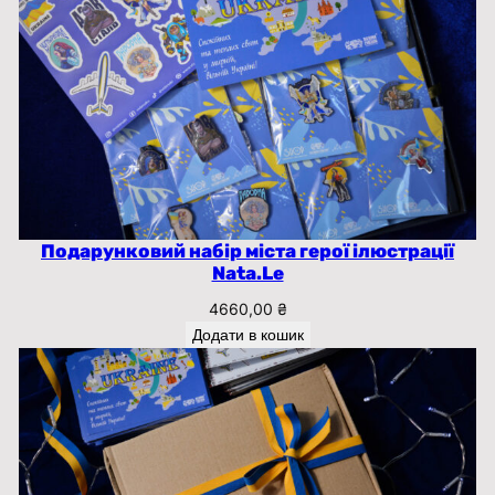
Подарунковий набір міста герої ілюстрації
Nata.Le
4660,00
₴
Додати в кошик