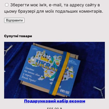
н
Зберегти моє ім’я, e-mail, та адресу сайту в
і
цьому браузері для моїх подальших коментарів.
й
,
р
о
Супутні товари
з
м
і
р
1
2
,
2
*
1
Подарунковий набір економ
7
555,00
₴