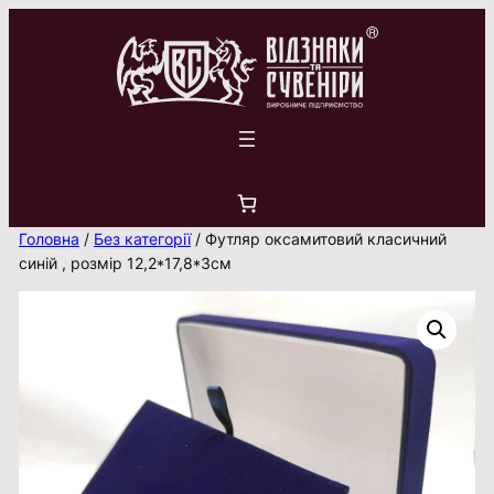
Перейти
до
вмісту
Головна
/
Без категорії
/ Футляр оксамитовий класичний
синій , розмір 12,2*17,8*3см