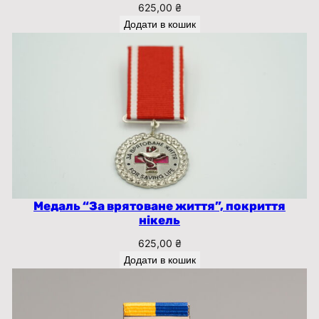
625,00
₴
Додати в кошик
Медаль “За врятоване життя”, покриття
нікель
625,00
₴
Додати в кошик