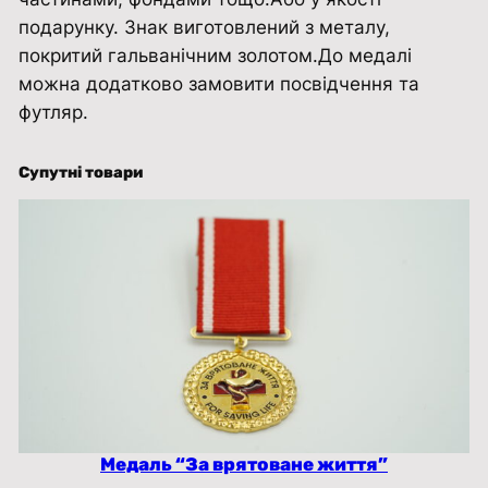
подарунку. Знак виготовлений з металу,
ї
покритий гальванічним золотом.До медалі
н
можна додатково замовити посвідчення та
и
футляр.
к
і
л
Супутні товари
ь
к
і
с
т
ь
Медаль “За врятоване життя”