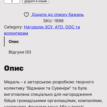
М
Додати в кошик
е
д
Додати до списку бажань
а
SKU:
1996
л
Category:
Нагороди ЗСУ, АТО, ООС та
ь
волонтерам
В
Опис
о
л
Відгуки (0)
о
н
Опис
т
е
Медаль – є авторською розробкою творчого
р
колективу “Відзнаки та Сувенiри” та була
У
виготовлена ​​спеціально для нагородження
к
бійців громадськими організаціями, компаніями,
р
частинами, фондами тощо.Або у якості
а