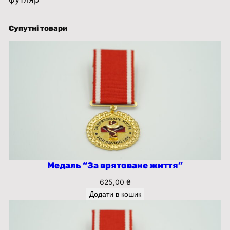
С
Ь
К
Супутні товари
А
к
і
л
ь
к
і
с
т
ь
Медаль “За врятоване життя”
625,00
₴
Додати в кошик