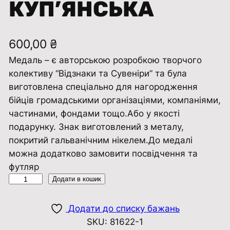
КУП’ЯНСЬКА
600,00
₴
Медаль – є авторською розробкою творчого
колективу “Відзнаки та Сувенiри” та була
виготовлена ​​спеціально для нагородження
бійців громадськими організаціями, компаніями,
частинами, фондами тощо.Або у якості
подарунку. Знак виготовлений з металу,
покритий гальванічним нікелем.До медалі
можна додатково замовити посвідчення та
футляр
М
Додати в кошик
е
д
Додати до списку бажань
а
SKU:
81622-1