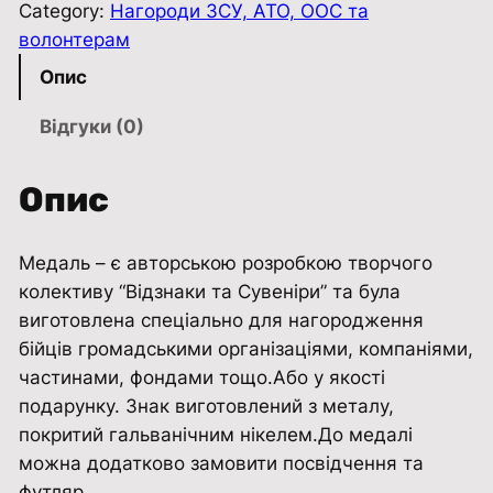
л
Category:
Нагороди ЗСУ, АТО, ООС та
ь
волонтерам
з
Опис
а
о
Відгуки (0)
б
о
Опис
р
о
Медаль – є авторською розробкою творчого
н
колективу “Відзнаки та Сувенiри” та була
у
виготовлена ​​спеціально для нагородження
К
бійців громадськими організаціями, компаніями,
У
частинами, фондами тощо.Або у якості
П
подарунку. Знак виготовлений з металу,
'
покритий гальванічним нікелем.До медалі
Я
можна додатково замовити посвідчення та
Н
футляр