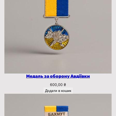
Медаль за оборону Авдіївки
600,00
₴
Додати в кошик