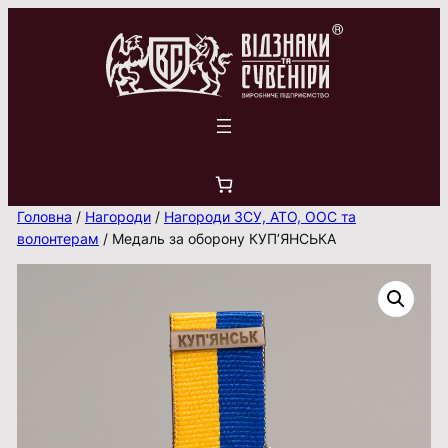
Перейти
до
вмісту
Головна
/
Нагороди
/
Нагороди ЗСУ, АТО, ООС та
волонтерам
/ Медаль за оборону КУП’ЯНСЬКА