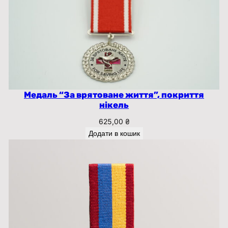
Медаль “За врятоване життя”, покриття
нікель
625,00
₴
Додати в кошик