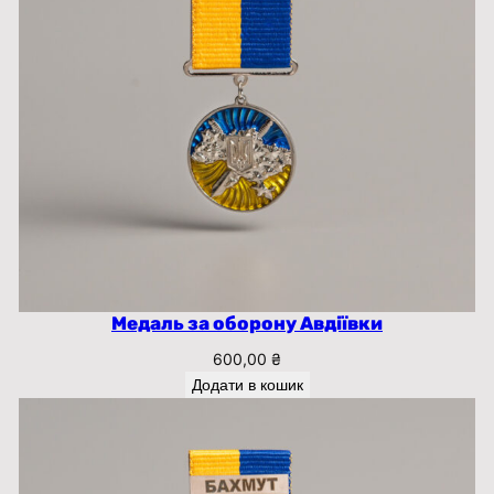
Медаль за оборону Авдіївки
600,00
₴
Додати в кошик