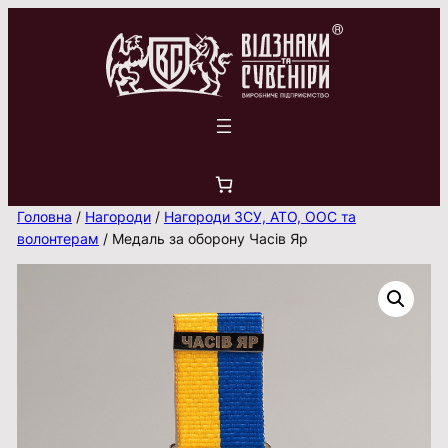
Перейти
до
вмісту
Головна
/
Нагороди
/
Нагороди ЗСУ, АТО, ООС та
волонтерам
/ Медаль за оборону Часів Яр