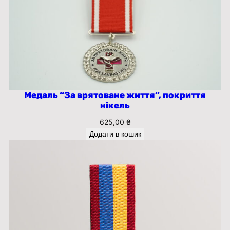
Медаль “За врятоване життя”, покриття
нікель
625,00
₴
Додати в кошик