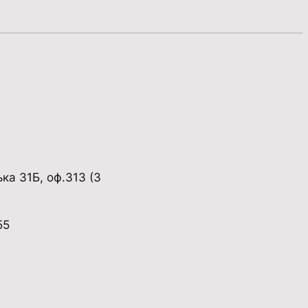
ька 31Б, оф.313 (3
55