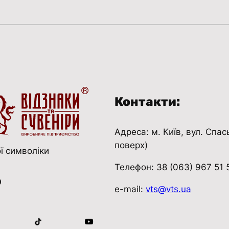
ї
н
и
к
і
л
ь
Контакти:
к
і
с
Адреса: м. Київ, вул. Спас
т
поверх)
ї символіки
ь
Телефон: 38 (063) 967 51 
ю
e-mail:
vts@vts.ua