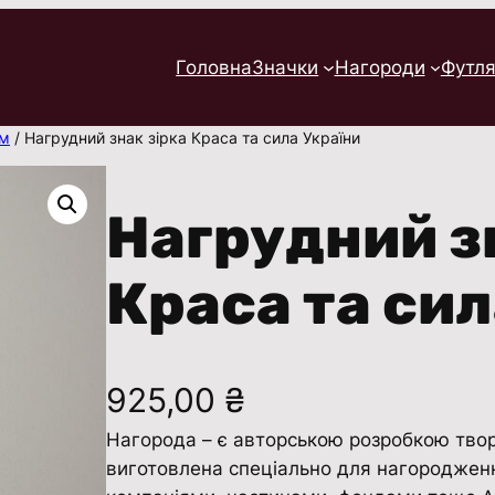
Головна
Значки
Нагороди
Футля
ам
/ Нагрудний знак зірка Краса та сила України
Нагрудний з
Краса та сил
925,00
₴
Нагорода – є авторською розробкою творч
виготовлена ​​спеціально для нагороджен