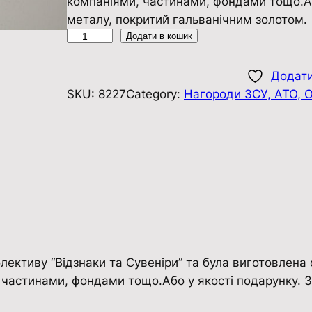
компаніями, частинами, фондами тощо.Аб
металу, покритий гальванічним золотом.
Н
Додати в кошик
а
г
Додати
р
SKU:
8227
Category:
Нагороди ЗСУ, АТО, 
у
д
н
и
й
з
н
а
к
ективу “Відзнаки та Сувенiри” та була виготовлена 
з
 частинами, фондами тощо.Або у якості подарунку. З
і
р