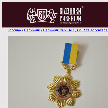
Перейти
до
вмісту
Головна
/
Нагороди
/
Нагороди ЗСУ, АТО, ООС та волонтер