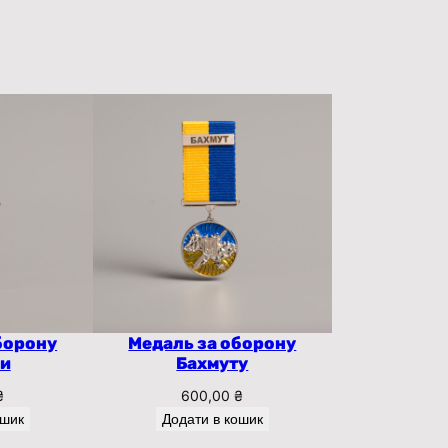
борону
Медаль за оборону
ки
Бахмуту
₴
600,00
₴
ошик
Додати в кошик