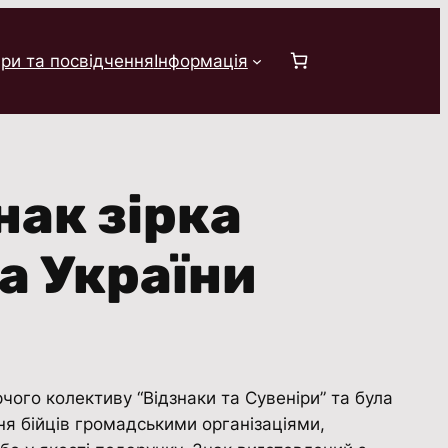
ри та посвідчення
Інформація
нак зірка
а України
ого колективу “Відзнаки та Сувенiри” та була
ня бійців громадськими організаціями,