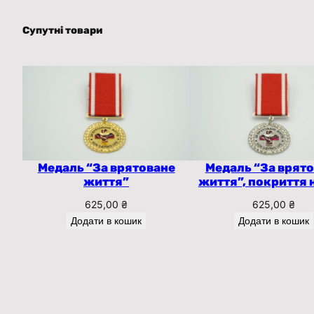
Супутні товари
Медаль “За врятоване
Медаль “За врят
життя”
життя”, покриття 
625,00
₴
625,00
₴
Додати в кошик
Додати в кошик