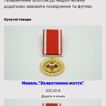
гальванічним золотом.До медалі можна
ц
додатково замовити посвідчення та футляр.
і
В
о
Супутні товари
л
о
н
т
е
р
У
к
р
а
Медаль “За врятоване життя”
ї
625,00
₴
н
Додати в кошик
и
з