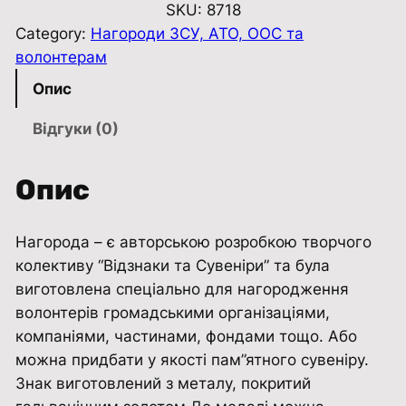
р
SKU:
8718
у
Category:
Нагороди ЗСУ, АТО, ООС та
д
волонтерам
н
Опис
и
й
Відгуки (0)
з
н
Опис
а
к
Нагорода – є авторською розробкою творчого
н
колективу “Відзнаки та Сувенiри” та була
а
виготовлена ​​спеціально для нагородження
к
волонтерів громадськими організаціями,
о
компаніями, частинами, фондами тощо. Або
л
можна придбати у якості пам”ятного сувеніру.
о
Знак виготовлений з металу, покритий
д