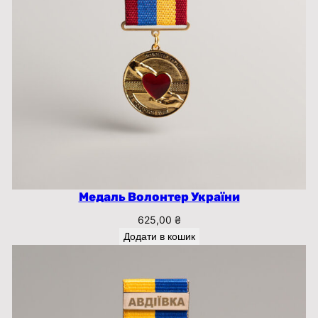
к
і
с
т
ь
Медаль Волонтер України
625,00
₴
Додати в кошик