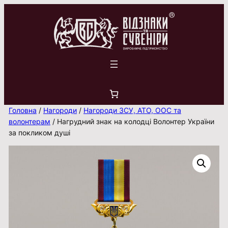
Перейти
до
вмісту
Головна
/
Нагороди
/
Нагороди ЗСУ, АТО, ООС та
волонтерам
/ Нагрудний знак на колодці Волонтер України
за покликом душі