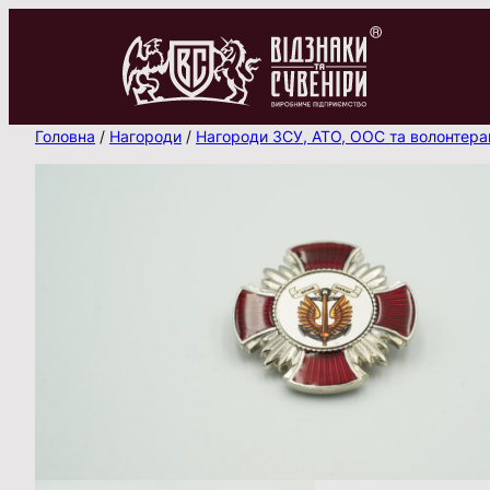
Перейти
до
вмісту
Головна
/
Нагороди
/
Нагороди ЗСУ, АТО, ООС та волонтер