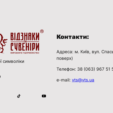
ь
к
і
с
т
Контакти:
ь
Адреса: м. Київ, вул. Спас
поверх)
ї символіки
Телефон: 38 (063) 967 51 
ю
e-mail:
vts@vts.ua