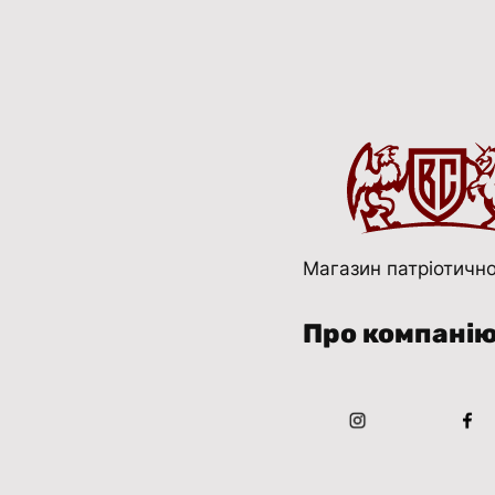
Магазин патріотично
Про компані