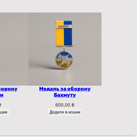
борону
Медаль за оборону
ки
Бахмуту
₴
600,00
₴
ошик
Додати в кошик