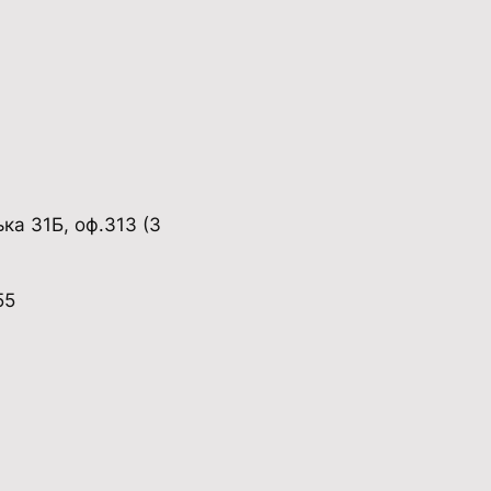
ька 31Б, оф.313 (3
55