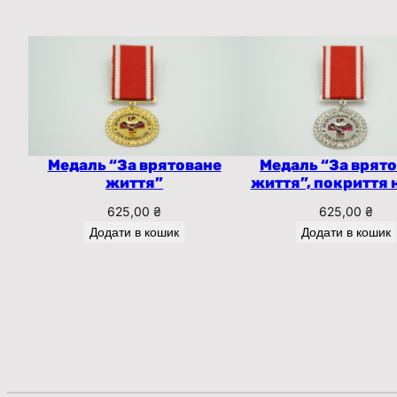
Медаль “За врятоване
Медаль “За врят
життя”
життя”, покриття 
625,00
₴
625,00
₴
Додати в кошик
Додати в кошик