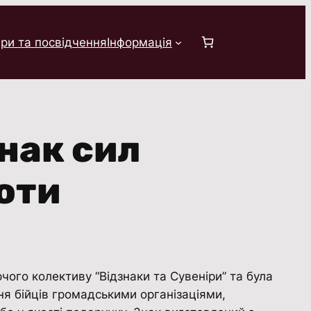
ри та посвідчення
Інформація
нак сил
оти
ого колективу “Відзнаки та Сувенiри” та була
ня бійців громадськими організаціями,