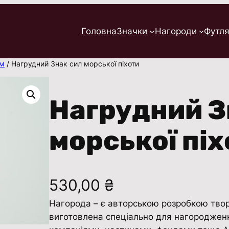
Головна
Значки
Нагороди
Футля
ам
/ Нагрудний Знак сил морської піхоти
Нагрудний З
морської піх
530,00
₴
Нагорода – є авторською розробкою творч
виготовлена ​​спеціально для нагороджен