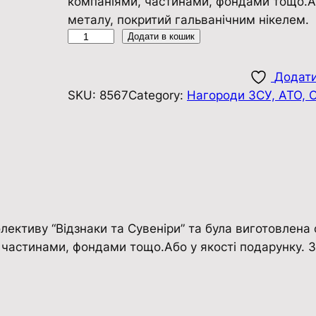
компаніями, частинами, фондами тощо.Аб
металу, покритий гальванічним нікелем.
Н
Додати в кошик
а
г
Додати
р
SKU:
8567
Category:
Нагороди ЗСУ, АТО, 
у
д
н
и
й
З
н
ективу “Відзнаки та Сувенiри” та була виготовлена 
а
 частинами, фондами тощо.Або у якості подарунку. З
к
с
и
л