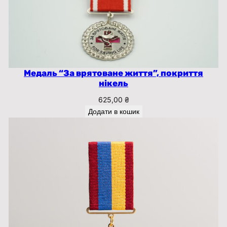
с
т
ь
Медаль “За врятоване життя”, покриття
нікель
625,00
₴
Додати в кошик