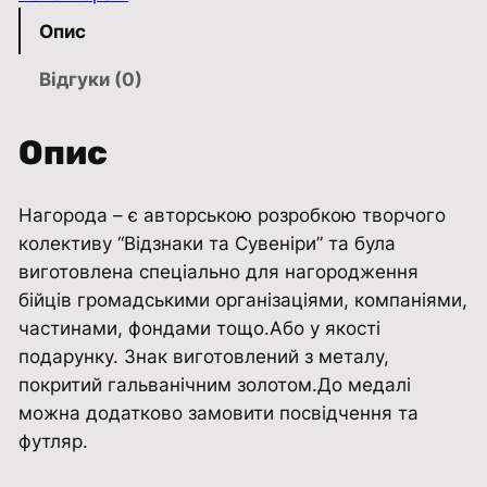
н
Опис
и
й
Відгуки (0)
з
н
Опис
а
к
Нагорода – є авторською розробкою творчого
х
колективу “Відзнаки та Сувенiри” та була
р
виготовлена ​​спеціально для нагородження
е
бійців громадськими організаціями, компаніями,
с
частинами, фондами тощо.Або у якості
т
подарунку. Знак виготовлений з металу,
у
покритий гальванічним золотом.До медалі
ч
можна додатково замовити посвідчення та
а
футляр.
с
н