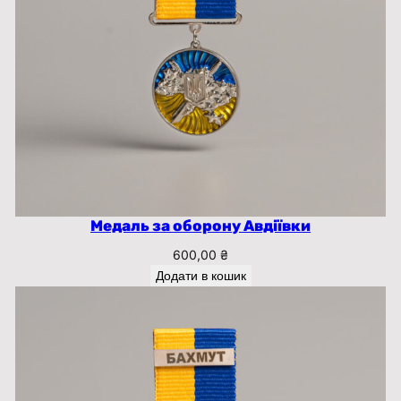
Медаль за оборону Авдіївки
600,00
₴
Додати в кошик