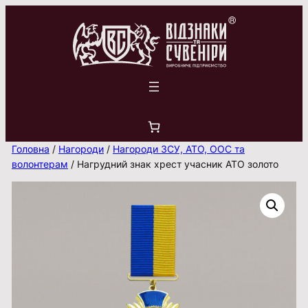
Перейти
до
вмісту
Головна
/
Нагороди
/
Нагороди ЗСУ, АТО, ООС та
волонтерам
/ Нагрудний знак хрест учасник АТО золото