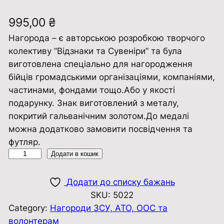
995,00
₴
Нагорода – є авторською розробкою творчого
колективу “Відзнаки та Сувенiри” та була
виготовлена ​​спеціально для нагородження
бійців громадськими організаціями, компаніями,
частинами, фондами тощо.Або у якості
подарунку. Знак виготовлений з металу,
покритий гальванічним золотом.До медалі
можна додатково замовити посвідчення та
футляр.
Н
Додати в кошик
а
г
Додати до списку бажань
р
SKU:
5022
у
Category:
Нагороди ЗСУ, АТО, ООС та
д
волонтерам