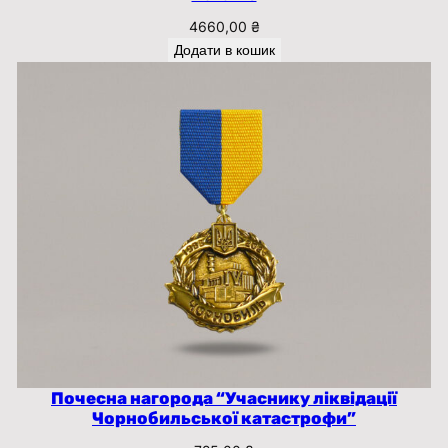
4660,00
₴
Додати в кошик
Почесна нагорода “Учаснику ліквідації
Чорнобильської катастрофи”