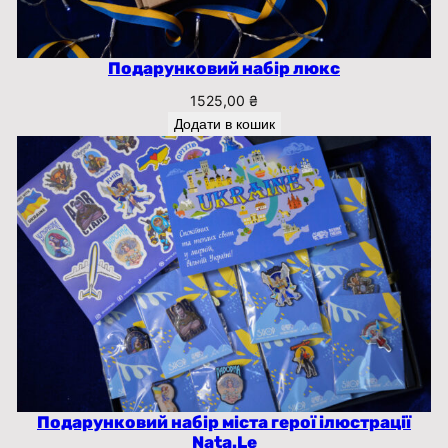
Подарунковий набір люкс
1525,00
₴
Додати в кошик
Подарунковий набір міста герої ілюстрації
Nata.Le