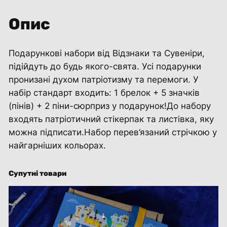
к
о
Опис
в
и
Подарункові набори від Відзнаки та Сувеніри,
й
підійдуть до будь якого-свята. Усі подарунки
н
пронизані духом патріотизму та перемоги. У
а
набір стандарт входить: 1 брелок + 5 значків
б
(пінів) + 2 піни-сюрприз у подарунок!До набору
і
входять патріотичний стікерпак та листівка, яку
р
можна підписати.Набор перев’язаний стрічкою у
с
найгарніших кольорах.
т
а
н
Супутні товари
д
а
р
т