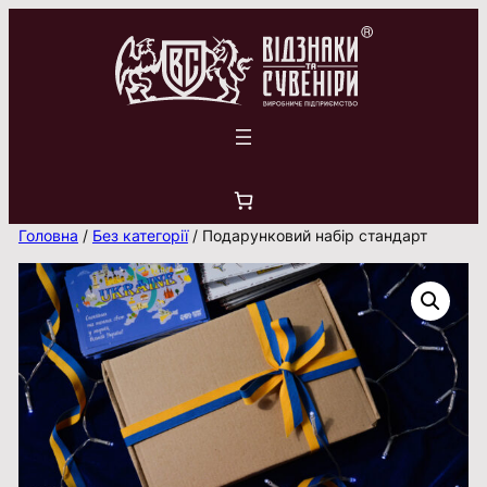
Перейти
до
вмісту
Головна
/
Без категорії
/ Подарунковий набір стандарт