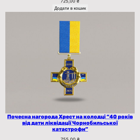
725,00
₴
Додати в кошик
Почесна нагорода Хрест на колодці “40 років
від дати ліквідації Чорнобильської
катастрофи”
755,00
₴