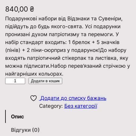
840,00
₴
Подарункові набори від Відзнаки та Сувеніри,
підійдуть до будь якого-свята. Усі подарунки
пронизані духом патріотизму та перемоги. У
набір стандарт входить: 1 брелок + 5 значків
(пінів) + 2 піни-сюрприз у подарунок!До набору
входять патріотичний стікерпак та листівка, яку
можна підписати.Набор перев’язаний стрічкою у
найгарніших кольорах.
П
Додати в кошик
о
д
Додати до списку бажань
а
Category:
Без категорії
р
Опис
у
н
Відгуки (0)