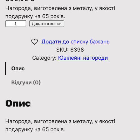
Нагорода, виготовлена з металу, у якості
подарунку на 65 років.
П
Додати в кошик
о
д
Додати до списку бажань
а
SKU:
6398
р
Category:
Ювілейні нагороди
у
Опис
н
о
Відгуки (0)
к
н
Опис
а
ю
Нагорода, виготовлена з металу, у якості
в
подарунку на 65 років.
і
л