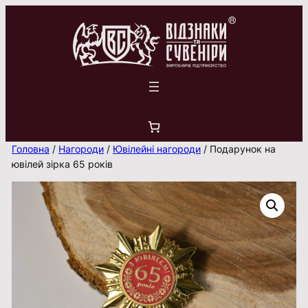
Перейти
до
вмісту
Головна
/
Нагороди
/
Ювілейні нагороди
/ Подарунок на
ювілей зірка 65 років