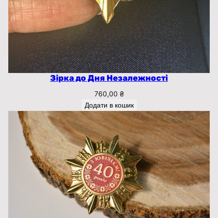
ь
к
і
с
т
ь
Зірка до Дня Незалежності
760,00
₴
Додати в кошик